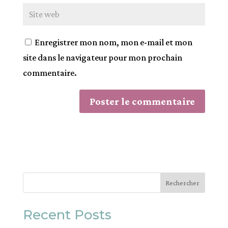
Enregistrer mon nom, mon e-mail et mon
site dans le navigateur pour mon prochain
commentaire.
A
l
t
e
r
Rechercher
n
Recent Posts
a
t